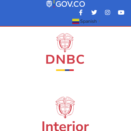
Spanish
▼