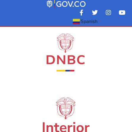
Spanish
▼