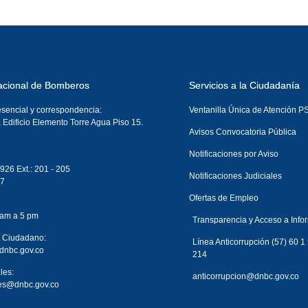
acional de Bomberos
Servicios a la Ciudadanía
esencial y correspondencia:
Ventanilla Única de Atención 
, Edificio Elemento Torre Agua Piso 15.
Avisos Convocatoria Pública
Notificaciones por Aviso
926 Ext.: 201 - 205
Notificaciones Judiciales
87
Ofertas de Empleo
 am a 5 pm
Transparencia y Acceso a Info
l Ciudadano:
Línea Anticorrupción (57) 60 1
dnbc.gov.co
214
les:
anticorrupcion@dnbc.gov.co
ales@dnbc.gov.co