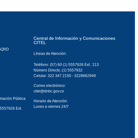
Central de Información y Comunicaciones
CITEL
PSQRD
Líneas de Atención:
Teléfono: (57) 60 (1) 5557926 Ext.: 213
Número Directo.:(1) 5557932
Celular: 322 347 2150 - 3228662949
Correo electrónico:
citel@dnbc.gov.co
rmación Pública
Horario de Atención:
Lunes a viernes 24/7
 5557926 Ext.