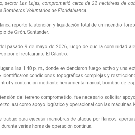
, sector Las Lajas, comprometió cerca de 22 hectáreas de cober
e Bomberos Voluntarios de Floridablanca.
nca reportó la atención y liquidación total de un incendio fores
ipio de Girón, Santander.
 del pasado 9 de mayo de 2026, luego de que la comunidad ale
o por el restaurante El Cilantro.
 lugar a las 1:48 p. m., donde evidenciaron fuego activo y una
se identificaron condiciones topográficas complejas y restriccion
control y contención mediante herramienta manual, bombas de esp
tensión del terreno comprometido, fue necesario solicitar apoyo
erzo, así como apoyo logístico y operacional con las máquinas
trabajo para ejecutar maniobras de ataque por flancos, apertura 
 durante varias horas de operación continua.