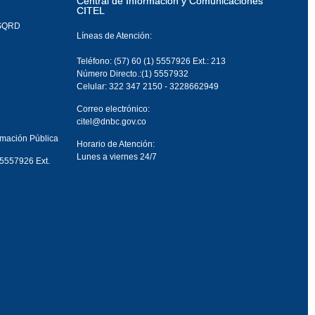
Central de Información y Comunicaciones
CITEL
PSQRD
Líneas de Atención:
Teléfono: (57) 60 (1) 5557926 Ext.: 213
Número Directo.:(1) 5557932
Celular: 322 347 2150 - 3228662949
Correo electrónico:
citel@dnbc.gov.co
rmación Pública
Horario de Atención:
Lunes a viernes 24/7
 5557926 Ext.