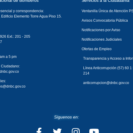
acional de Bomberos
Servicios a la Ciudadanía
esencial y correspondencia:
Ventanilla Única de Atención 
, Edificio Elemento Torre Agua Piso 15.
Avisos Convocatoria Pública
Notificaciones por Aviso
926 Ext.: 201 - 205
Notificaciones Judiciales
87
Ofertas de Empleo
 am a 5 pm
Transparencia y Acceso a Info
l Ciudadano:
Línea Anticorrupción (57) 60 1
dnbc.gov.co
214
les:
anticorrupcion@dnbc.gov.co
ales@dnbc.gov.co
Síguenos en: