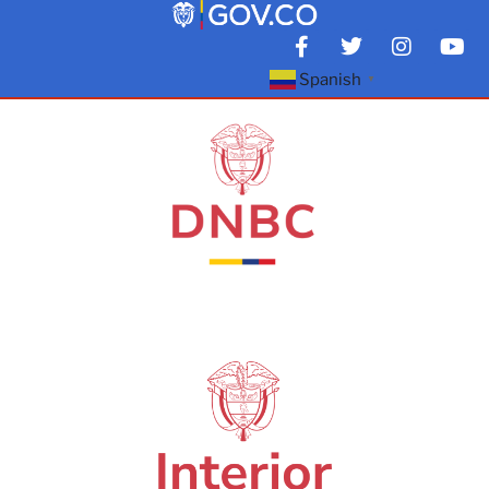
Spanish
▼