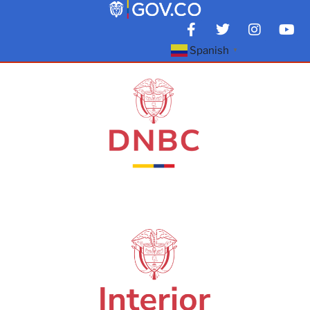
Spanish
▼