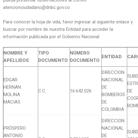
pueda presentar observaciones al correo
atencionciudadano@dnbc.gov.co
Para conocer la hoja de vida, favor ingresar al siguiente enlace y
buscar por nombre de nuestra Entidad para acceder la
información publicada por el Gobierno Nacional.
NOMBRE Y
TIPO
NÚMERO
ENTIDAD
CAR
APELLIDOS
DOCUMENTO
DOCUMENTO
DIRECCION
SUBD
EDGAR
NACIONAL
ESTR
HERNAN
DE
C.C.
16.642.026
DE
MOLINA
BOMBEROS
COO
MACIAS
DE
BOMB
COLOMBIA
DIRECCION
PRÓSPERO
NACIONAL
SUBD
ANTONIO
DE