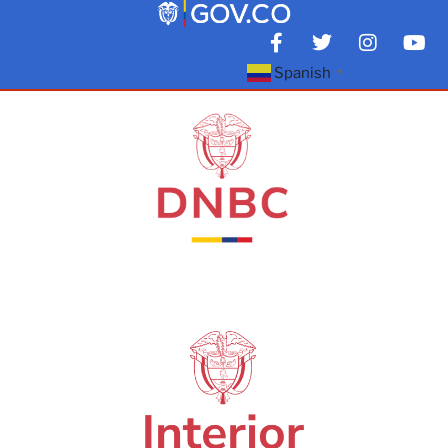
Spanish
▼