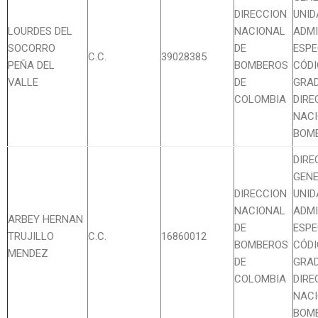
DIRECCION
UNID
LOURDES DEL
NACIONAL
ADMI
SOCORRO
DE
ESPE
C.C.
39028385
PEÑA DEL
BOMBEROS
CÓDI
VALLE
DE
GRAD
COLOMBIA
DIRE
NACI
BOM
DIRE
GENE
DIRECCION
UNID
NACIONAL
ADMI
ARBEY HERNAN
DE
ESPE
TRUJILLO
C.C.
16860012
BOMBEROS
CÓDI
MENDEZ
DE
GRAD
COLOMBIA
DIRE
NACI
BOM