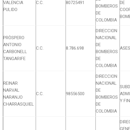
VALENCIA
C.C.
80725491
DE
BOMBEROS
PULIDO
COO
DE
BOMB
COLOMBIA
DIRECCION
PRÒSPERO
NACIONAL
ANTONIO
DE
C.C.
8.786.698
ASE
CARBONELL
BOMBEROS
TANGARIFE
DE
COLOMBIA
DIRECCION
REINAR
NACIONAL
SUBD
NARVAL
DE
C.C.
98556500
ADMI
NARANJO
BOMBEROS
Y FI
CHARRASQUIEL
DE
COLOMBIA
DIRE
GENE