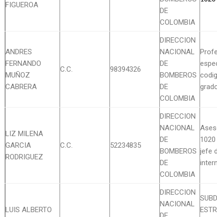
FIGUEROA
DE
COLOMBIA
DIRECCION
ANDRES
NACIONAL
Profe
FERNANDO
DE
espec
C.C.
98394326
MUÑOZ
BOMBEROS
codi
CABRERA
DE
grad
COLOMBIA
DIRECCION
NACIONAL
Ases
LIZ MILENA
DE
1020
GARCIA
C.C.
52234835
BOMBEROS
jefe 
RODRIGUEZ
DE
inter
COLOMBIA
DIRECCION
SUBD
NACIONAL
LUIS ALBERTO
ESTR
DE