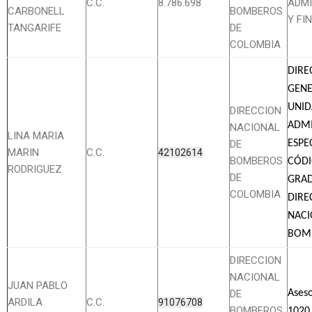
C.C.
8.786.698
ADMI
CARBONELL
BOMBEROS
Y FI
TANGARIFE
DE
COLOMBIA
DIRE
GENE
UNI
DIRECCION
ADMI
NACIONAL
LINA MARIA
DE
ESPE
MARIN
C.C.
42102614
BOMBEROS
CÓDI
RODRIGUEZ
DE
GRAD
COLOMBIA
DIRE
NACI
BOM
DIRECCION
NACIONAL
JUAN PABLO
DE
Ases
ARDILA
C.C.
91076708
BOMBEROS
1020