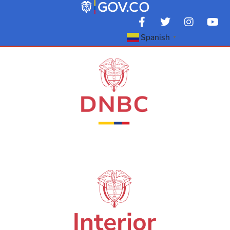
Spanish
▼