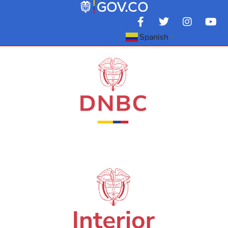
Spanish
▼