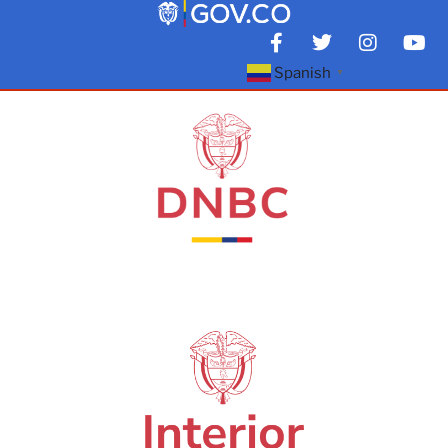
Spanish
▼